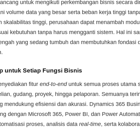
ancang untuk mengikuti perkembangan bisnis secara din
 volume data yang besar serta beban kerja tinggi tan
 skalabilitas tinggi, perusahaan dapat menambah modu
suai kebutuhan tanpa harus mengganti sistem. Hal ini sa
ngah yang sedang tumbuh dan membutuhkan fondasi di
n.
ap untuk Setiap Fungsi Bisnis
nyediakan fitur
end-to-end
untuk semua proses utama s
lian, gudang, proyek, hingga pelaporan. Semuanya teri
ng mendukung efisiensi dan akurasi. Dynamics 365 Busin
ng dengan Microsoft 365, Power BI, dan Power Automat
matisasi proses, analisis data
real-time
, serta kolabora
.