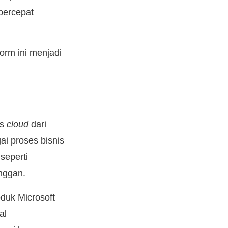
percepat
orm ini menjadi
is
cloud
dari
i proses bisnis
seperti
anggan.
duk Microsoft
al