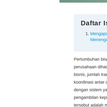
Daftar I
Mengapa
Meneng
Pertumbuhan bisn
perusahaan diha
bisnis, jumlah t
koordinasi antar 
dengan sistem yan
pengambilan kepu
tersebut adalah 