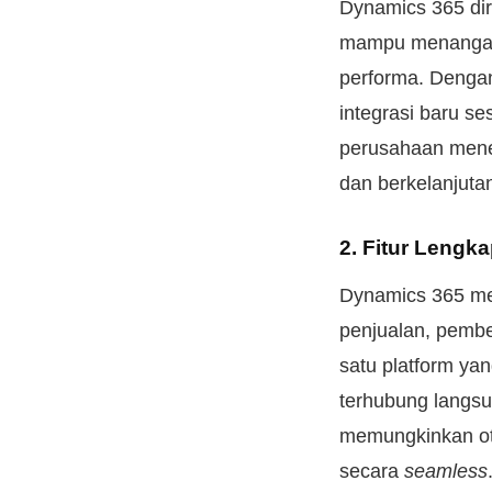
Dynamics 365 dir
mampu menangani
performa. Dengan
integrasi baru se
perusahaan mene
dan berkelanjuta
2. Fitur Lengk
Dynamics 365 me
penjualan, pembe
satu platform ya
terhubung langsu
memungkinkan oto
secara
seamless