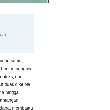
aan
 yang sama,
g berkembangnya
ompleks, dan
t tidak dikelola
rja hingga
tantangan
i dapat membantu