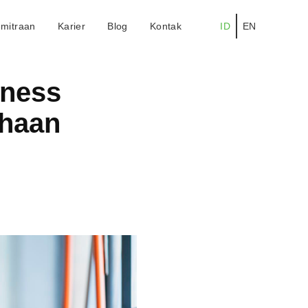
mitraan
Karier
Blog
Kontak
ID
EN
iness
ahaan