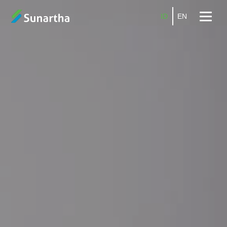
ID
EN
Beranda
Tentang
Produk
Layanan
Promo
Kemitraan
Karier
Blog