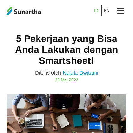
ID
EN
Beranda
5 Pekerjaan yang Bisa
Tentang
Anda Lakukan dengan
Produk
Smartsheet!
Layanan
Ditulis oleh
Nabila Dwitami
23 Mei 2023
Promo
Kemitraan
Karier
Blog