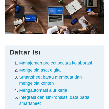
Kontak
Daftar Isi
Manajemen project secara kolaborasi
Mengelola aset digital
Smartsheet bantu membuat dan
mengelola konten
Mengautomasi alur kerja
Integrasi dan sinkronisasi data pada
smartsheet