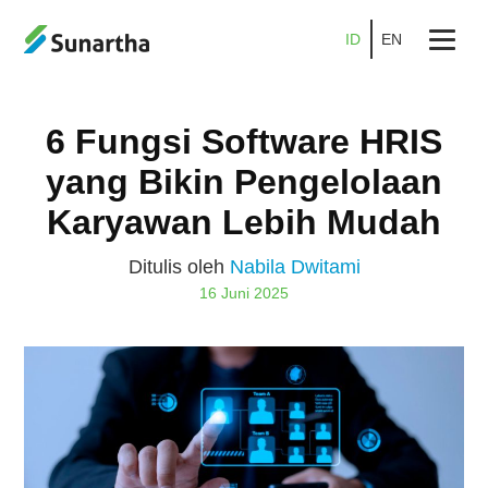
ID
EN
Beranda
6 Fungsi Software HRIS
Tentang
yang Bikin Pengelolaan
Produk
Karyawan Lebih Mudah
Layanan
Ditulis oleh
Nabila Dwitami
16 Juni 2025
Promo
Kemitraan
Karier
Blog