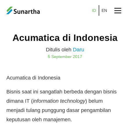
ID
EN
Beranda
Acumatica di Indonesia
Tentang
Ditulis oleh
Daru
Produk
5 September 2017
Layanan
Acumatica di Indonesia
Promo
Bisnis saat ini sangatlah berbeda dengan bisnis
Kemitraan
dimana IT (
information technology
) belum
Karier
menjadi tulang punggung dasar pengambilan
Blog
keputusan oleh manajemen.