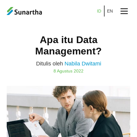
ID
EN
Beranda
Apa itu Data
Tentang
Management?
Produk
Ditulis oleh
Nabila Dwitami
Layanan
8 Agustus 2022
Promo
Kemitraan
Karier
Blog