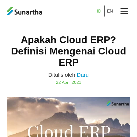
ID
EN
Beranda
Apakah Cloud ERP?
Tentang
Definisi Mengenai Cloud
Produk
ERP
Layanan
Ditulis oleh
Daru
22 April 2021
Promo
Kemitraan
Karier
Blog