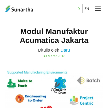
ID
EN
Beranda
Modul Manufaktur
Tentang
Acumatica Jakarta
Produk
Ditulis oleh
Daru
Layanan
30 Maret 2018
Promo
Kemitraan
Karier
Blog