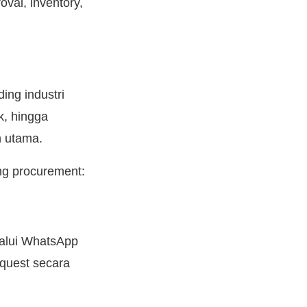
val, inventory,
ing industri
k, hingga
n utama.
ing procurement:
lalui WhatsApp
equest secara