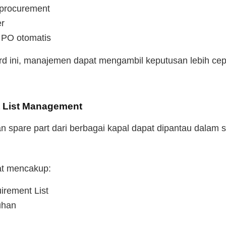
 procurement
er
e PO otomatis
d ini, manajemen dapat mengambil keputusan lebih cep
t List Management
n spare part dari berbagai kapal dapat dipantau dalam s
at mencakup:
rement List
uhan