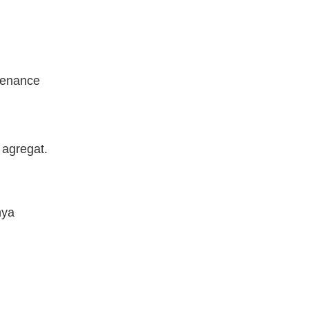
tenance
 agregat.
nya