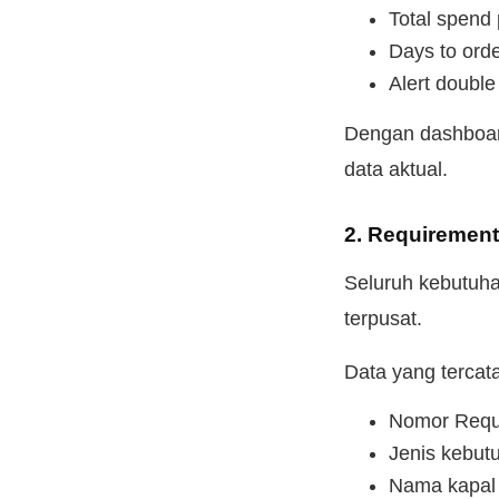
Total spend
Days to ord
Alert doubl
Dengan dashboar
data aktual.
2. Requiremen
Seluruh kebutuha
terpusat.
Data yang tercat
Nomor Requi
Jenis kebut
Nama kapal