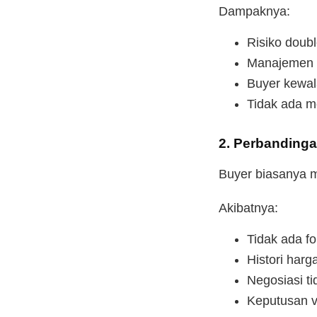
Dampaknya:
Risiko doub
Manajemen s
Buyer kewal
Tidak ada mo
2. Perbanding
Buyer biasanya 
Akibatnya:
Tidak ada f
Histori harga
Negosiasi t
Keputusan v