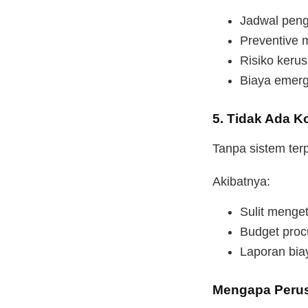
Jadwal peng
Preventive m
Risiko keru
Biaya emerg
5. Tidak Ada K
Tanpa sistem ter
Akibatnya:
Sulit menge
Budget proc
Laporan biay
Mengapa Perus