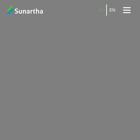
ID
EN
Beranda
Tentang
Produk
Layanan
Promo
Kemitraan
Karier
Blog