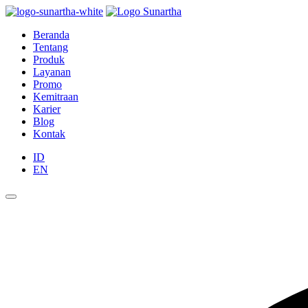
Beranda
Tentang
Produk
Layanan
Promo
Kemitraan
Karier
Blog
Kontak
ID
EN