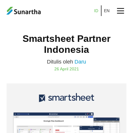
ID
EN
Beranda
Smartsheet Partner
Tentang
Indonesia
Produk
Ditulis oleh
Daru
Layanan
26 April 2021
Promo
Kemitraan
Karier
Blog