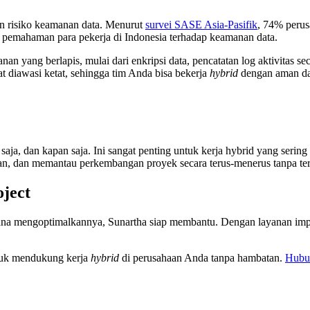
n risiko keamanan data. Menurut
survei SASE Asia-Pasifik
, 74% perus
 dan pemahaman para pekerja di Indonesia terhadap keamanan data.
n yang berlapis, mulai dari enkripsi data, pencatatan log aktivitas se
pat diawasi ketat, sehingga tim Anda bisa bekerja
hybrid
dengan aman da
ja, dan kapan saja. Ini sangat penting untuk kerja hybrid yang sering
an, dan memantau perkembangan proyek secara terus-menerus tanpa ter
oject
mana mengoptimalkannya, Sunartha siap membantu. Dengan layanan impl
ntuk mendukung kerja
hybrid
di perusahaan Anda tanpa hambatan.
Hubu