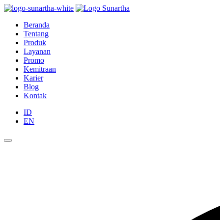
Beranda
Tentang
Produk
Layanan
Promo
Kemitraan
Karier
Blog
Kontak
ID
EN