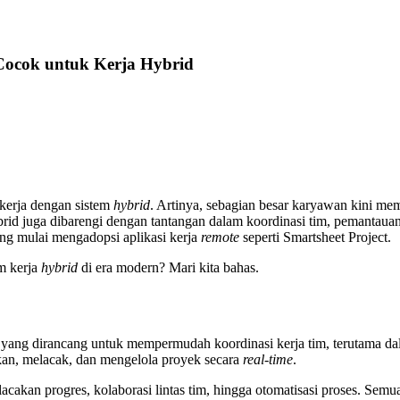
 Cocok untuk Kerja Hybrid
ekerja dengan sistem
hybrid
. Artinya, sebagian besar karyawan kini mem
brid juga dibarengi dengan tantangan dalam koordinasi tim, pemantauan pr
ng mulai mengadopsi aplikasi kerja
remote
seperti Smartsheet Project.
m kerja
hybrid
di era modern? Mari kita bahas.
d
yang dirancang untuk mempermudah koordinasi kerja tim, terutama da
an, melacak, dan mengelola proyek secara
real-time
.
cakan progres, kolaborasi lintas tim, hingga otomatisasi proses. Sem