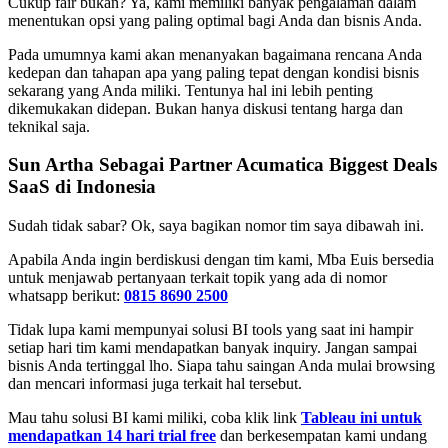
Cukup fair bukan? Ya, kami memiliki banyak pengalaman dalam
menentukan opsi yang paling optimal bagi Anda dan bisnis Anda.
Pada umumnya kami akan menanyakan bagaimana rencana Anda
kedepan dan tahapan apa yang paling tepat dengan kondisi bisnis
sekarang yang Anda miliki. Tentunya hal ini lebih penting
dikemukakan didepan. Bukan hanya diskusi tentang harga dan
teknikal saja.
Sun Artha Sebagai Partner Acumatica Biggest Deals
SaaS di Indonesia
Sudah tidak sabar? Ok, saya bagikan nomor tim saya dibawah ini.
Apabila Anda ingin berdiskusi dengan tim kami, Mba Euis bersedia
untuk menjawab pertanyaan terkait topik yang ada di nomor
whatsapp berikut:
0815 8690 2500
Tidak lupa kami mempunyai solusi BI tools yang saat ini hampir
setiap hari tim kami mendapatkan banyak inquiry. Jangan sampai
bisnis Anda tertinggal lho. Siapa tahu saingan Anda mulai browsing
dan mencari informasi juga terkait hal tersebut.
Mau tahu solusi BI kami miliki, coba klik link
Tableau ini untuk
mendapatkan 14 hari trial free
dan berkesempatan kami undang