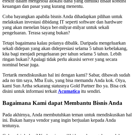
efektif dalam mengelola alokasi dana yang dimiliki disaat kondisi
keuangan dan pasar yang kurang menentu.
Coba bayangkan apabila bisnis Anda dihadapkan pilihan untuk
melakukan investasi dibidang IT seperti software dan hardware
yang akan menelan biaya ber-milyar-milyar untuk sekali
pengeluaran. Terasa sayang bukan?
Tetapi bagaimana kalau polanya dibalik. Daripada mengeluarkan
sekali didepan yang akan didepresiasi selama 5 tahun kebelakang,
kita bagi menjadi pengeluaran per tahun selama 5 tahun. Lebih
ringan bukan? Apalagi tidak perlu akusisi server yang secara
nominal besar juga.
Tertarik mendiskusikan hal ini dengan kami? Sabar, dibawah sudah
ada no tim saya, Mba Euis, yang bisa memandu Anda kok. Oiya,
kami Sun Artha sekarang statusnya Gold Partner lho ya. Bisa cek
disini untuk informasi terkait
Acumatica
itu sendiri.
Bagaimana Kami dapat Membantu Bisnis Anda
Pada akhirnya, Anda membutuhkan teman untuk mendiskusikan hal
ini. Bukan hanya vendor yang ingin berjualan kepada Anda
tentunya.