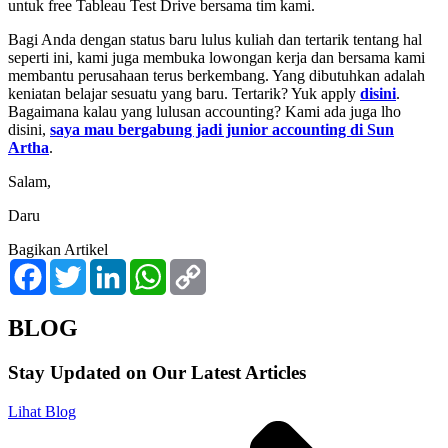
untuk free Tableau Test Drive bersama tim kami.
Bagi Anda dengan status baru lulus kuliah dan tertarik tentang hal
seperti ini, kami juga membuka lowongan kerja dan bersama kami
membantu perusahaan terus berkembang. Yang dibutuhkan adalah
keniatan belajar sesuatu yang baru. Tertarik? Yuk apply
disini
.
Bagaimana kalau yang lulusan accounting? Kami ada juga lho
disini,
saya mau bergabung jadi junior accounting di Sun
Artha
.
Salam,
Daru
Bagikan Artikel
Facebook
Twitter
LinkedIn
WhatsApp
Copy
Link
BLOG
Stay Updated on Our Latest Articles
Lihat Blog