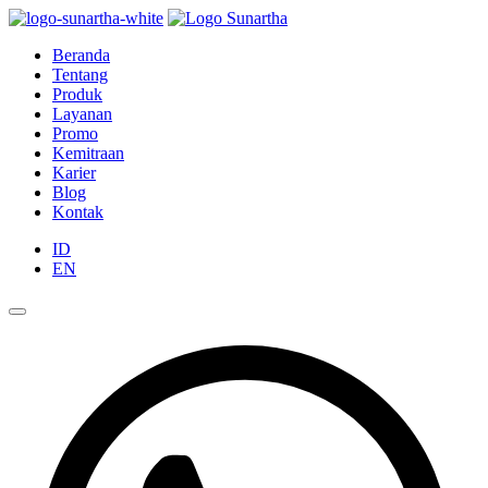
Beranda
Tentang
Produk
Layanan
Promo
Kemitraan
Karier
Blog
Kontak
ID
EN