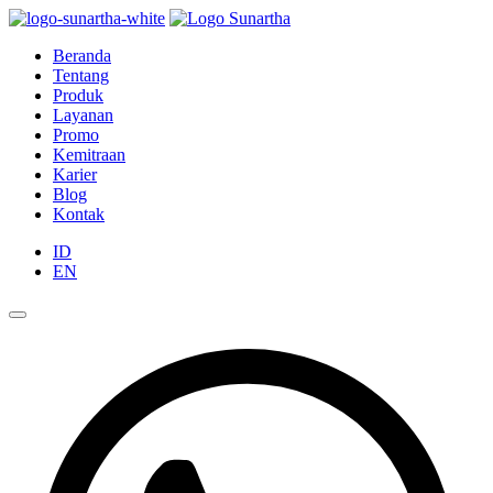
Beranda
Tentang
Produk
Layanan
Promo
Kemitraan
Karier
Blog
Kontak
ID
EN