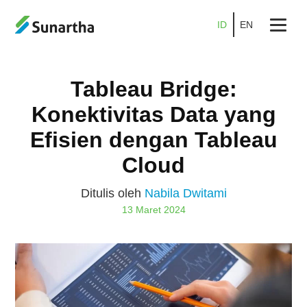
ID
EN
Beranda
Tableau Bridge:
Tentang
Konektivitas Data yang
Produk
Efisien dengan Tableau
Layanan
Cloud
Promo
Ditulis oleh
Nabila Dwitami
13 Maret 2024
Kemitraan
Karier
Blog