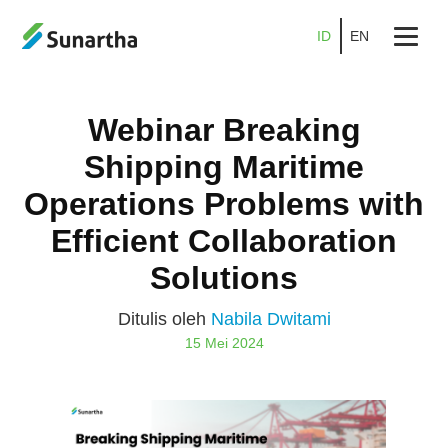
ID
EN
Beranda
Webinar Breaking
Tentang
Shipping Maritime
Produk
Operations Problems with
Layanan
Efficient Collaboration
Solutions
Promo
Kemitraan
Ditulis oleh
Nabila Dwitami
15 Mei 2024
Karier
Blog