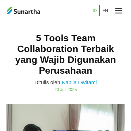
ID
EN
Beranda
5 Tools Team
Tentang
Collaboration Terbaik
Produk
yang Wajib Digunakan
Layanan
Perusahaan
Promo
Ditulis oleh
Nabila Dwitami
23 Juli 2025
Kemitraan
Karier
Blog