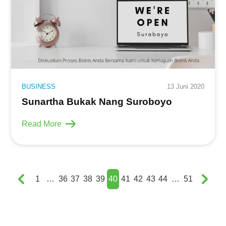
BUSINESS
13 Juni 2020
Sunartha Bukak Nang Suroboyo
Read More
Paginasi
1
…
36
37
38
39
40
41
42
43
44
…
51
pos