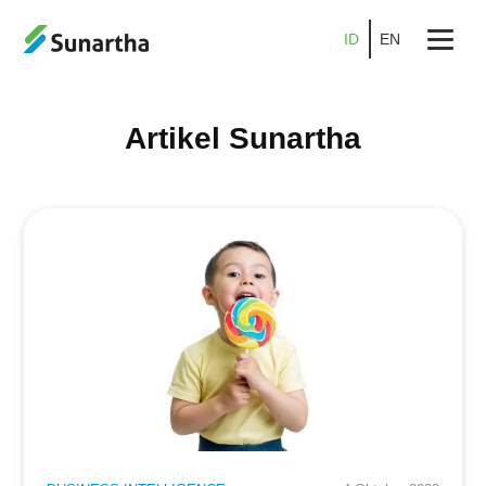
ID
EN
Beranda
Artikel Sunartha
Tentang
Produk
Layanan
Promo
Kemitraan
Karier
Blog