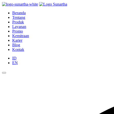
Beranda
Tentang
Produk
Layanan
Promo
Kemitraan
Karier
Blog
Kontak
ID
EN