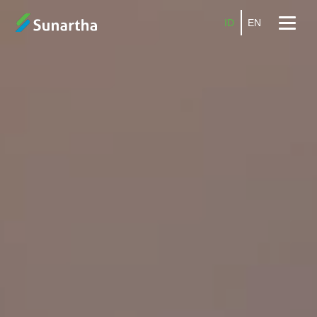
ID
EN
Beranda
Tentang
Produk
Layanan
Promo
Kemitraan
Karier
Blog