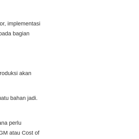
r, implementasi
 pada bagian
produksi akan
atu bahan jadi.
ana perlu
OGM atau Cost of