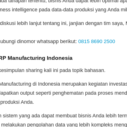
pada tahapan tertentu, bisnis Anda dapat lebih optimal ap
ess intelligence pada data-data produksi yang Anda mil
rdiskusi lebih lanjut tentang ini, janjian dengan tim saya
ubungi dinomor whatsapp berikut:
0815 8690 2500
RP Manufacturing Indonesia
esimpulan sharing kali ini pada topik bahasan.
nufacturing di Indonesia merupakan kegiatan investas
apatkan output seperti penghematan pada proses men
 produksi Anda.
an sistem yang ada dapat membuat bisnis Anda lebih ter
us melakukan pengolahan data yang lebih kompleks men