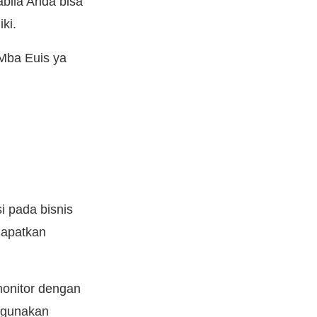
abila Anda bisa
iki.
, Mba Euis ya
i pada bisnis
dapatkan
monitor dengan
ggunakan