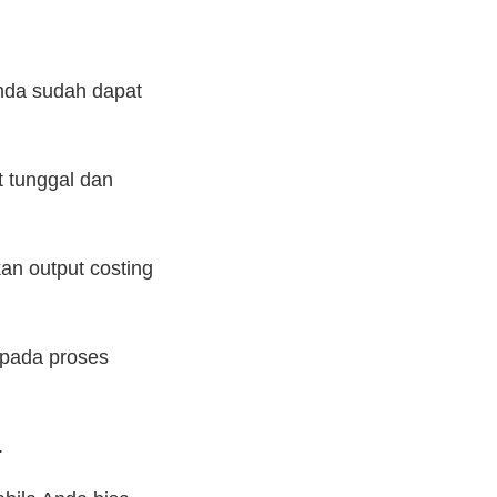
Anda sudah dapat
t tunggal dan
an output costing
epada proses
.