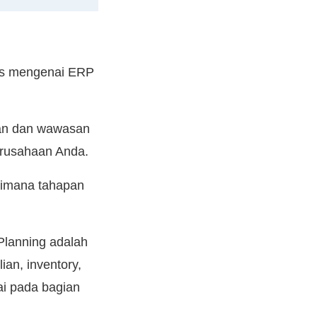
has mengenai ERP
ran dan wawasan
erusahaan Anda.
gaimana tahapan
Planning adalah
ian, inventory,
i pada bagian