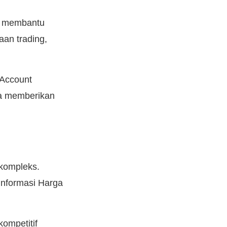
t membantu
an trading,
(Account
sa memberikan
 kompleks.
informasi Harga
ompetitif