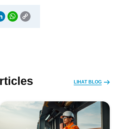
OK
ITTER
LINKEDIN
WHATSAPP
COPY
LINK
ticles
LIHAT BLOG