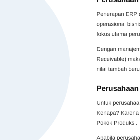
Penerapan ERP d
operasional bis
fokus utama peru
Dengan manajeme
Receivable) maka
nilai tambah ber
Perusahaan
Untuk perusahaan
Kenapa? Karena g
Pokok Produksi.
Apabila perusah