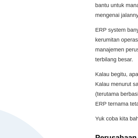
bantu untuk mana
mengenai jalanny
ERP system bany
kerumitan operas
manajemen perus
terbilang besar.
Kalau begitu, a
Kalau menurut sa
(terutama berbas
ERP ternama teta
Yuk coba kita b
Perusahaan