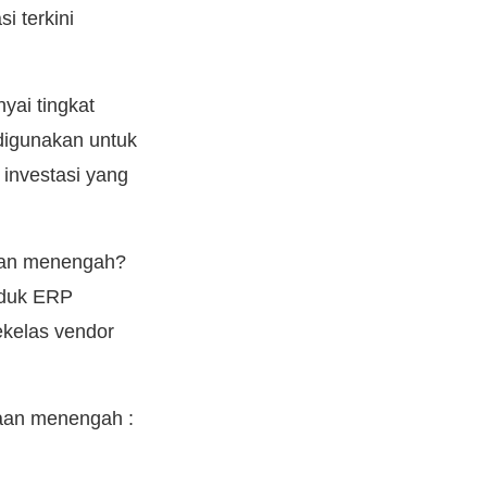
i terkini
ai tingkat
digunakan untuk
investasi yang
haan menengah?
oduk ERP
ekelas vendor
haan menengah :