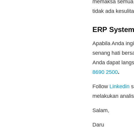
memaksa semua t
tidak ada kesuli
ERP System 
Apabila Anda ing
senang hati bers
Anda dapat lang
8690 2500
.
Follow
Linkedin
s
melakukan analis
Salam,
Daru