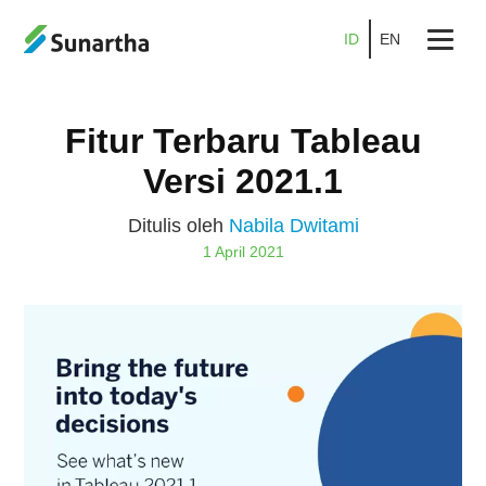
ID
EN
Beranda
Fitur Terbaru Tableau
Tentang
Versi 2021.1
Produk
Ditulis oleh
Nabila Dwitami
Layanan
1 April 2021
Promo
Kemitraan
Karier
Blog