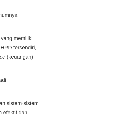
umumnya
 yang memiliki
HRD tersendiri,
nce
(keuangan)
adi
an sistem-sistem
 efektif dan