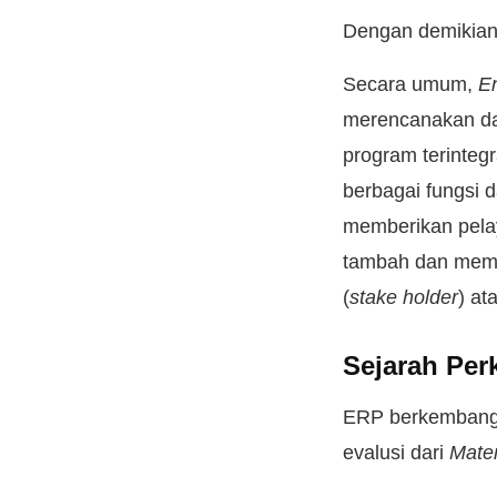
Dengan demikian
Secara umum,
E
merencanakan dan
program terinteg
berbagai fungsi 
memberikan pelay
tambah dan memb
(
stake holder
) at
Sejarah Pe
ERP berkembang
evalusi dari
Mater