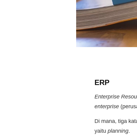
ERP
Enterprise Resou
enterprise
(perus
Di mana, tiga ka
yaitu
planning
.