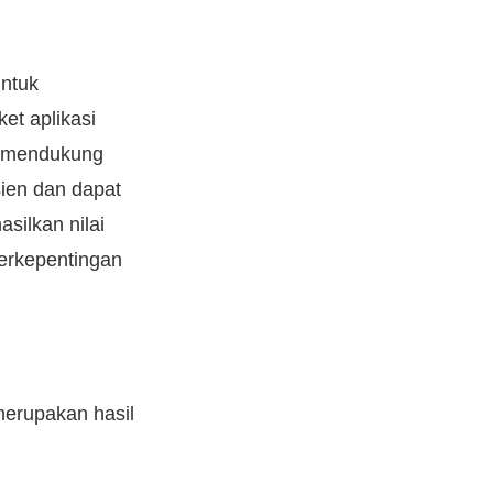
ntuk
et aplikasi
an mendukung
sien dan dapat
silkan nilai
erkepentingan
erupakan hasil