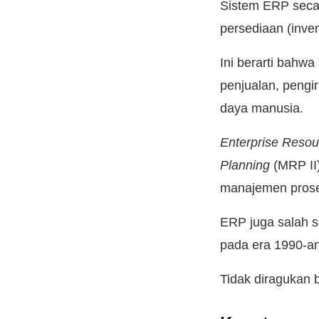
Sistem ERP secar
persediaan (inve
Ini berarti bahw
penjualan, pengi
daya manusia.
Enterprise Resou
Planning
(MRP II
manajemen prose
ERP juga salah s
pada era 1990-an
Tidak diragukan 