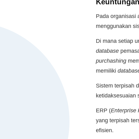
Keuntungan
Pada organisasi
menggunakan si
Di mana setiap un
database
pemasa
purchashing
memi
memiliki
databa
Sistem terpisah 
ketidaksesuaian 
ERP (
Enterprise
yang terpisah ter
efisien.