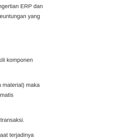
engertian ERP dan
keuntungan yang
kili komponen
 material) maka
omatis
transaksi.
aat terjadinya