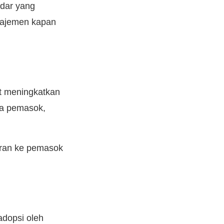
ndar yang
najemen kapan
t meningkatkan
rja pemasok,
aran ke pemasok
adopsi oleh