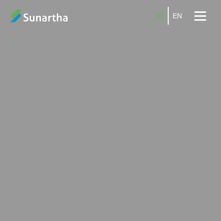
ID
EN
Beranda
Tentang
Produk
Layanan
Promo
Kemitraan
Karier
Blog