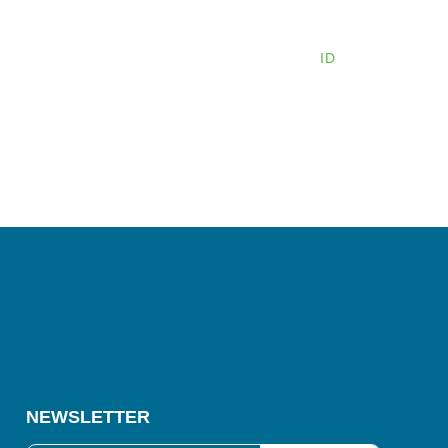
mitraan
Karier
Blog
Kontak
ID
EN
NEWSLETTER