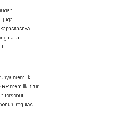
mudah
i juga
kapasitasnya.
ang dapat
t.
n
tunya memiliki
RP memiliki fitur
 tersebut.
enuhi regulasi