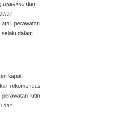
ng
real-time
dan
yawan
, atau perawatan
 selalu dalam
an kapal.
ikan rekomendasi
l perawatan rutin
lu dan