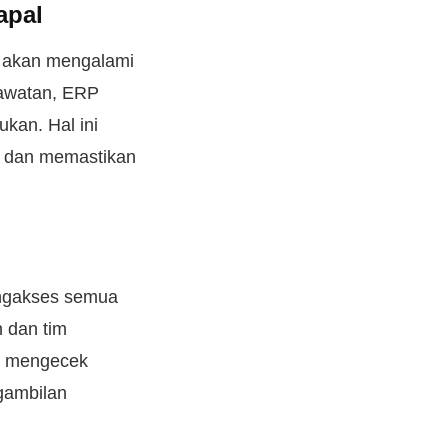
apal
u akan mengalami
rawatan, ERP
kan. Hal ini
t dan memastikan
ngakses semua
 dan tim
at mengecek
gambilan