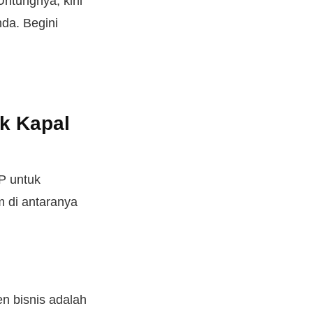
Untungnya, kini
da. Begini
k Kapal
P untuk
m di antaranya
n bisnis adalah