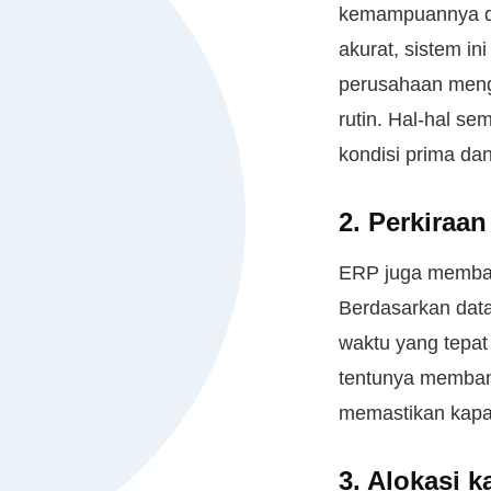
kemampuannya da
akurat, sistem i
perusahaan menge
rutin. Hal-hal s
kondisi prima dan
2. Perkiraa
ERP juga memban
Berdasarkan dat
waktu yang tepat 
tentunya memban
memastikan kapal
3. Alokasi k