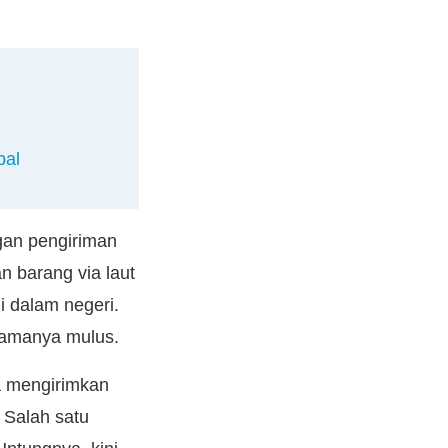
pal
gan pengiriman
n barang via laut
i dalam negeri.
elamanya mulus.
da mengirimkan
 Salah satu