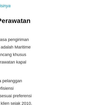
isinya
Perawatan
jasa pengiriman
 adalah Maritime
rancang khusus
rawatan kapal
ta pelanggan
isiensi
sesuai preferensi
klien sejak 2010,