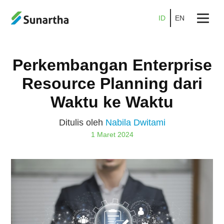
ID
EN
Beranda
Perkembangan Enterprise
Tentang
Resource Planning dari
Produk
Waktu ke Waktu
Layanan
Ditulis oleh
Nabila Dwitami
1 Maret 2024
Promo
Kemitraan
Karier
Blog