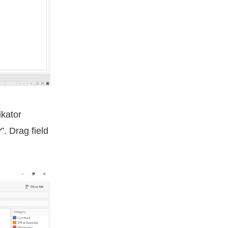
kator
y
”. Drag field