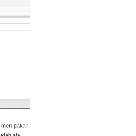
 merupakan
udah aja