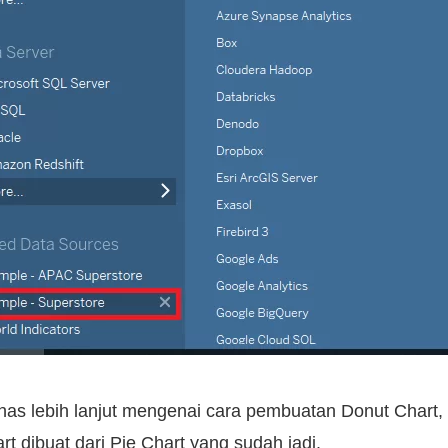
 lebih lanjut mengenai cara pembuatan Donut Chart, p
t dibuat dari Pie Chart yang sudah jadi.