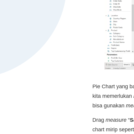
Pie Chart yang ba
kita memerlukan
bisa gunakan
me
Drag
measure
“
S
chart mirip seper