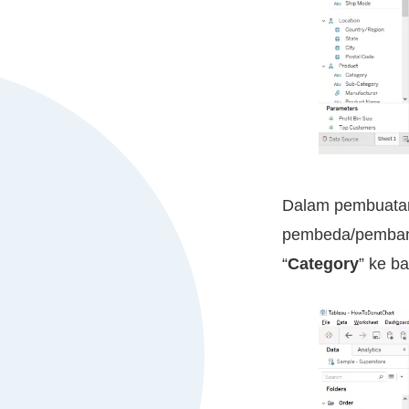
Dalam pembuatan 
pembeda/pembandi
“
Category
” ke b