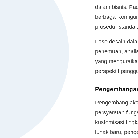
dalam bisnis. Pa
berbagai konfigu
prosedur standar
Fase desain dala
penemuan, analis
yang menguraika
perspektif penggu
Pengembanga
Pengembang akan
persyaratan fung
kustomisasi tingk
lunak baru, peng