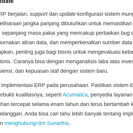
pdate
RP berjalan,
support
dan
update
konfigurasi sistem mung
liharaan jangka panjang dibutuhkan untuk memastikan 
h sepanjang masa pakai yang mencakup perbaikan
bug
urnakan aliran data, dan memperkenalkan sumber data 
rapkan, penting juga bagi bisnis untuk mengevaluasi keb
isnis. Caranya bisa dengan menganalisis laba atas inves
iensi, dan kepuasan staf dengan sistem baru.
ap implementasi ERP pada perusahaan. Pastikan sistem
bukti kualitasnya, seperti
Acumatica
, penyedia layana
han tercepat selama enam tahun dan terus bertambah 
anggan. Anda bisa cari tahu lebih banyak tentang im
an
menghubungi tim Sunartha
.