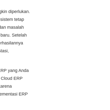
kin diperlukan.
sistem tetap
dan masalah
baru. Setelah
erhasilannya
tasi,
 ERP yang Anda
n Cloud ERP
karena
plementasi ERP