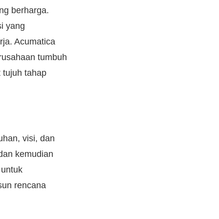
ng berharga.
i yang
ja. Acumatica
rusahaan tumbuh
 tujuh tahap
an, visi, dan
n dan kemudian
 untuk
sun rencana