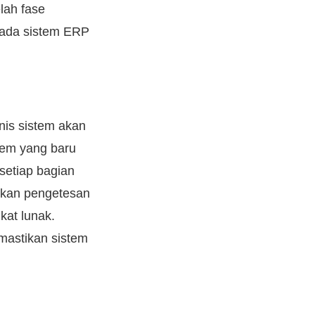
lah fase
pada sistem ERP
is sistem akan
tem yang baru
setiap bagian
ankan pengetesan
at lunak.
mastikan sistem