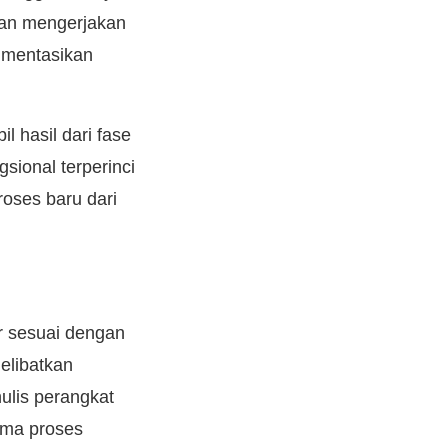
kan mengerjakan
umentasikan
 hasil dari fase
ional terperinci
oses baru dari
r sesuai dengan
elibatkan
nulis perangkat
ama proses