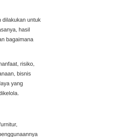
 dilakukan untuk
sanya, hasil
 dan bagaimana
nfaat, risiko,
anaan, bisnis
daya yang
ikelola.
urnitur,
 penggunaannya