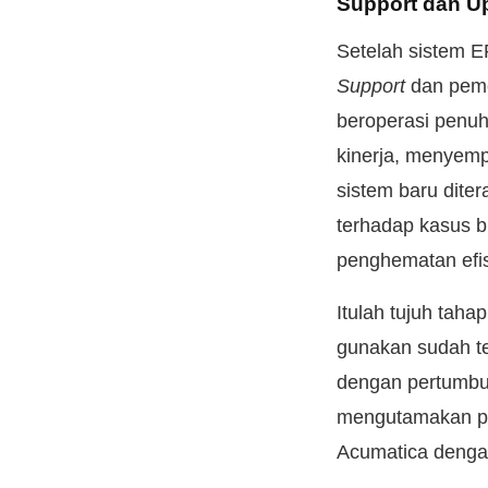
Support dan U
Setelah sistem E
Support
dan peme
beroperasi penu
kinerja, menyemp
sistem baru dite
terhadap kasus b
penghematan efis
Itulah tujuh tah
gunakan sudah ter
dengan pertumbu
mengutamakan pel
Acumatica deng